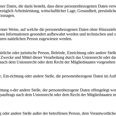
gener Daten, die darin besteht, dass diese personenbezogenen Daten ve
üglich Arbeitsleistung, wirtschaftlicher Lage, Gesundheit, persönlicher
rzusagen.
einer Weise, auf welche die personenbezogenen Daten ohne Hinzuziehun
chen Informationen gesondert aufbewahrt werden und technischen und o
rbaren natürlichen Person zugewiesen werden.
atürliche oder juristische Person, Behörde, Einrichtung oder andere Ste
Zwecke und Mittel dieser Verarbeitung durch das Unionsrecht oder das
nach dem Unionsrecht oder dem Recht der Mitgliedstaaten vorgesehen
rde, Ein-richtung oder andere Stelle, die personenbezogene Daten im Auft
ichtung o-der andere Stelle, der personenbezogene Daten offengelegt we
auftrags nach dem Unionsrecht oder dem Recht der Mitgliedstaaten mö
tung oder andere Stelle außer der betroffenen Person, dem Verantwortlich