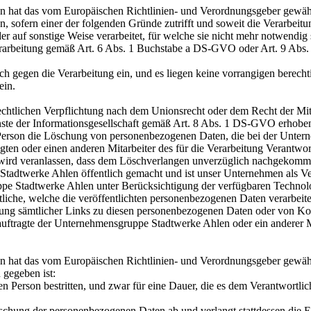
n hat das vom Europäischen Richtlinien- und Verordnungsgeber gewähr
sofern einer der folgenden Gründe zutrifft und soweit die Verarbeitung 
auf sonstige Weise verarbeitet, für welche sie nicht mehr notwendig 
 Verarbeitung gemäß Art. 6 Abs. 1 Buchstabe a DS-GVO oder Art. 9 Abs.
gegen die Verarbeitung ein, und es liegen keine vorrangigen berechtig
ein.
chtlichen Verpflichtung nach dem Unionsrecht oder dem Recht der Mitgli
te der Informationsgesellschaft gemäß Art. 8 Abs. 1 DS-GVO erhobe
e Person die Löschung von personenbezogenen Daten, die bei der Unter
agten oder einen anderen Mitarbeiter des für die Verarbeitung Verantw
 wird veranlassen, dass dem Löschverlangen unverzüglich nachgekomm
adtwerke Ahlen öffentlich gemacht und ist unser Unternehmen als V
ruppe Stadtwerke Ahlen unter Berücksichtigung der verfügbaren Tech
liche, welche die veröffentlichten personenbezogenen Daten verarbeiten
hung sämtlicher Links zu diesen personenbezogenen Daten oder von Ko
beauftragte der Unternehmensgruppe Stadtwerke Ahlen oder ein anderer 
on hat das vom Europäischen Richtlinien- und Verordnungsgeber gewäh
 gegeben ist:
n Person bestritten, und zwar für eine Dauer, die es dem Verantwortli
 Löschung der personenbezogenen Daten ab und verlangt stattdessen di