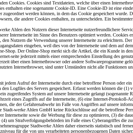
den Cookies. Cookies sind Textdateien, welche über einen Internetbr
es enthalten eine sogenannte Cookie-ID. Eine Cookie-ID ist eine einde
r zugeordnet werden können, in dem das Cookie gespeichert wurde. Die
owsern, die andere Cookies enthalten, zu unterscheiden. Ein bestimmte
e Ahlen den Nutzern dieser Internetseite nutzerfreundlichere Service
erer Internetseite im Sinne des Benutzers optimiert werden. Cookies er
 den Nutzern die Verwendung unserer Internetseite zu erleichtern. Der 
ne Zugangsdaten eingeben, weil dies von der Internetseite und dem au
ne-Shop. Der Online-Shop merkt sich die Artikel, die ein Kunde in den 
rnet-seite jederzeit mittels einer entsprechenden Einstellung des gen
erzeit über einen Internetbrowser oder andere Softwareprogramme gelös
utzten Internetbrowser, sind unter Umständen nicht alle Funktionen uns
t jedem Aufruf der Internetseite durch eine betroffene Person oder ei
 den Logfiles des Servers gespeichert. Erfasst werden können die (1)
 ein zugreifendes System auf unsere Internetseite gelangt (sogenannte R
zeit eines Zugriffs auf die Internetseite, (6) eine Internet-Protokoll-A
onen, die der Gefahrenabwehr im Falle von Angriffen auf unsere infor
ie Stadt-werke Ahlen GmbH keine Rückschlüsse auf die betroffene Pers
nserer Internetseite sowie die Werbung für diese zu optimieren, (3) die d
 (4) um Strafverfolgungsbehörden im Falle eines Cyberangriffes die zu
mensgruppe Stadtwerke Ahlen daher einerseits statistisch und ferner 
tzniveau für die von uns verarbeiteten personenbezogenen Daten siche