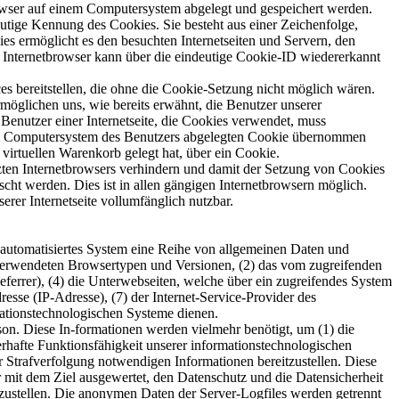
owser auf einem Computersystem abgelegt und gespeichert werden.
utige Kennung des Cookies. Sie besteht aus einer Zeichenfolge,
s ermöglicht es den besuchten Internetseiten und Servern, den
r Internetbrowser kann über die eindeutige Cookie-ID wiedererkannt
s bereitstellen, die ohne die Cookie-Setzung nicht möglich wären.
möglichen uns, wie bereits erwähnt, die Benutzer unserer
Benutzer einer Internetseite, die Cookies verwendet, muss
f dem Computersystem des Benutzers abgelegten Cookie übernommen
virtuellen Warenkorb gelegt hat, über ein Cookie.
utzten Internetbrowsers verhindern und damit der Setzung von Cookies
cht werden. Dies ist in allen gängigen Internetbrowsern möglich.
erer Internetseite vollumfänglich nutzbar.
n automatisiertes System eine Reihe von allgemeinen Daten und
 verwendeten Browsertypen und Versionen, (2) das vom zugreifenden
eferrer), (4) die Unterwebseiten, welche über ein zugreifendes System
dresse (IP-Adresse), (7) der Internet-Service-Provider des
mationstechnologischen Systeme dienen.
on. Diese In-formationen werden vielmehr benötigt, um (1) die
auerhafte Funktionsfähigkeit unserer informationstechnologischen
r Strafverfolgung notwendigen Informationen bereitzustellen. Diese
mit dem Ziel ausgewertet, den Datenschutz und die Datensicherheit
rzustellen. Die anonymen Daten der Server-Logfiles werden getrennt