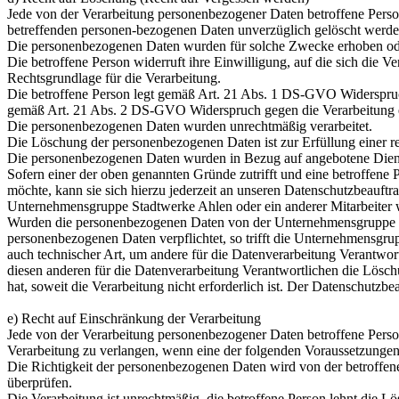
Jede von der Verarbeitung personenbezogener Daten betroffene Perso
betreffenden personen-bezogenen Daten unverzüglich gelöscht werden, 
Die personenbezogenen Daten wurden für solche Zwecke erhoben oder 
Die betroffene Person widerruft ihre Einwilligung, auf die sich die
Rechtsgrundlage für die Verarbeitung.
Die betroffene Person legt gemäß Art. 21 Abs. 1 DS-GVO Widerspruch 
gemäß Art. 21 Abs. 2 DS-GVO Widerspruch gegen die Verarbeitung 
Die personenbezogenen Daten wurden unrechtmäßig verarbeitet.
Die Löschung der personenbezogenen Daten ist zur Erfüllung einer re
Die personenbezogenen Daten wurden in Bezug auf angebotene Diens
Sofern einer der oben genannten Gründe zutrifft und eine betroffen
möchte, kann sie sich hierzu jederzeit an unseren Datenschutzbeauftr
Unternehmensgruppe Stadtwerke Ahlen oder ein anderer Mitarbeiter
Wurden die personenbezogenen Daten von der Unternehmensgruppe St
personenbezogenen Daten verpflichtet, so trifft die Unternehmensg
auch technischer Art, um andere für die Datenverarbeitung Verantwort
diesen anderen für die Datenverarbeitung Verantwortlichen die Lösc
hat, soweit die Verarbeitung nicht erforderlich ist. Der Datenschutz
e) Recht auf Einschränkung der Verarbeitung
Jede von der Verarbeitung personenbezogener Daten betroffene Pers
Verarbeitung zu verlangen, wenn eine der folgenden Voraussetzungen
Die Richtigkeit der personenbezogenen Daten wird von der betroffene
überprüfen.
Die Verarbeitung ist unrechtmäßig, die betroffene Person lehnt die