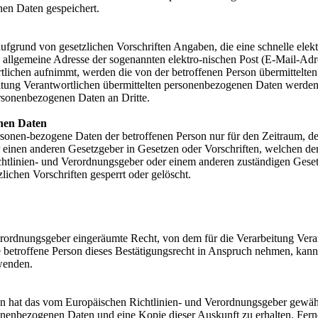
en Daten gespeichert.
aufgrund von gesetzlichen Vorschriften Angaben, die eine schnelle e
allgemeine Adresse der sogenannten elektro-nischen Post (E-Mail-Adres
tlichen aufnimmt, werden die von der betroffenen Person übermittelte
arbeitung Verantwortlichen übermittelten personenbezogenen Daten werd
ersonenbezogenen Daten an Dritte.
nen Daten
ersonen-bezogene Daten der betroffenen Person nur für den Zeitraum, de
einen anderen Gesetzgeber in Gesetzen oder Vorschriften, welchen der 
chtlinien- und Verordnungsgeber oder einem anderen zuständigen Geset
chen Vorschriften gesperrt oder gelöscht.
rordnungsgeber eingeräumte Recht, von dem für die Verarbeitung Veran
betroffene Person dieses Bestätigungsrecht in Anspruch nehmen, kann s
 wenden.
n hat das vom Europäischen Richtlinien- und Verordnungsgeber gewährt
sonenbezogenen Daten und eine Kopie dieser Auskunft zu erhalten. Fern