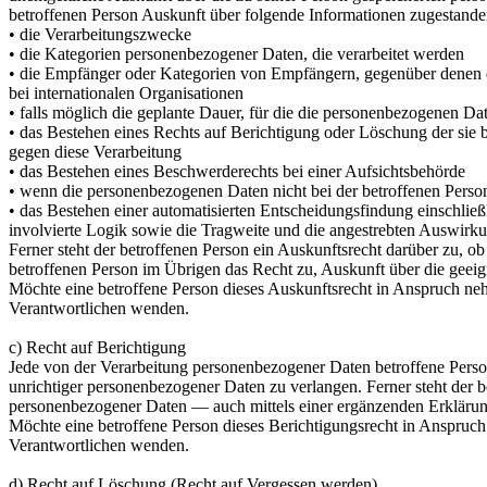
betroffenen Person Auskunft über folgende Informationen zugestande
• die Verarbeitungszwecke
• die Kategorien personenbezogener Daten, die verarbeitet werden
• die Empfänger oder Kategorien von Empfängern, gegenüber denen d
bei internationalen Organisationen
• falls möglich die geplante Dauer, für die die personenbezogenen Date
• das Bestehen eines Rechts auf Berichtigung oder Löschung der sie
gegen diese Verarbeitung
• das Bestehen eines Beschwerderechts bei einer Aufsichtsbehörde
• wenn die personenbezogenen Daten nicht bei der betroffenen Perso
• das Bestehen einer automatisierten Entscheidungsfindung einschli
involvierte Logik sowie die Tragweite und die angestrebten Auswirkun
Ferner steht der betroffenen Person ein Auskunftsrecht darüber zu, ob 
betroffenen Person im Übrigen das Recht zu, Auskunft über die geei
Möchte eine betroffene Person dieses Auskunftsrecht in Anspruch nehm
Verantwortlichen wenden.
c) Recht auf Berichtigung
Jede von der Verarbeitung personenbezogener Daten betroffene Perso
unrichtiger personenbezogener Daten zu verlangen. Ferner steht der 
personenbezogener Daten — auch mittels einer ergänzenden Erkläru
Möchte eine betroffene Person dieses Berichtigungsrecht in Anspruch 
Verantwortlichen wenden.
d) Recht auf Löschung (Recht auf Vergessen werden)