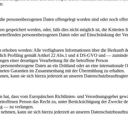
n:
ie personenbezogenen Daten offengelegt worden sind oder noch offeng
n gespeichert werden, oder, falls dies nicht möglich ist, die Kriterien 
 betreffenden personenbezogenen Daten oder auf Einschränkung der Ver
n erhoben werden: Alle verfügbaren Informationen über die Herkunft d
eßlich Profiling gemäß Artikel 22 Abs.1 und 4 DS-GVO und — zumindest
gen einer derartigen Verarbeitung für die betroffene Person
personenbezogene Daten an ein Drittland oder an eine internationale Org
gneten Garantien im Zusammenhang mit der Übermittlung zu erhalten.
en, kann sie sich hierzu jederzeit an unseren Datenschutzbeauftragten
n hat, dass vom Europäischen Richtlinien- und Verordnungsgeber gewäh
betroffenen Person das Recht zu, unter Berücksichtigung der Zwecke der
ng — zu verlangen.
nehmen, kann sie sich hierzu jederzeit an unseren Datenschutzbeauftrag