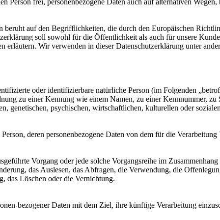
en Person frei, personenbezogene Daten auch auf alternativen Wegen, be
eruht auf den Begrifflichkeiten, die durch den Europäischen Richtli
rung soll sowohl für die Öffentlichkeit als auch für unsere Kunden 
en erläutern. Wir verwenden in dieser Datenschutzerklärung unter ande
tifizierte oder identifizierbare natürliche Person (im Folgenden „betrof
Zuordnung zu einer Kennung wie einem Namen, zu einer Kennnummer, zu 
genetischen, psychischen, wirtschaftlichen, kulturellen oder sozialen I
liche Person, deren personenbezogene Daten von dem für die Verarbeitung
en ausgeführte Vorgang oder jede solche Vorgangsreihe im Zusammenhang
nderung, das Auslesen, das Abfragen, die Verwendung, die Offenlegun
g, das Löschen oder die Vernichtung.
sonen-bezogener Daten mit dem Ziel, ihre künftige Verarbeitung einzus